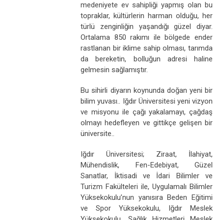
medeniyete ev sahipliği yapmış olan bu
topraklar, kültürlerin harman olduğu, her
türlü zenginliğin yaşandığı güzel diyar.
Ortalama 850 rakımı ile bölgede ender
rastlanan bir iklime sahip olması, tarımda
da bereketin, bolluğun adresi haline
gelmesin sağlamıştır.
Bu sihirli diyarın koynunda doğan yeni bir
bilim yuvası.. Iğdır Üniversitesi yeni vizyon
ve misyonu ile çağı yakalamayı, çağdaş
olmayı hedefleyen ve gittikçe gelişen bir
üniversite..
Iğdır Üniversitesi; Ziraat, İlahiyat,
Mühendislik, Fen-Edebiyat, Güzel
Sanatlar, İktisadi ve İdari Bilimler ve
Turizm Fakülteleri ile, Uygulamalı Bilimler
Yüksekokulu’nun yanısıra Beden Eğitimi
ve Spor Yüksekokulu, Iğdır Meslek
Yüksekokulu, Sağlık Hizmetleri Meslek